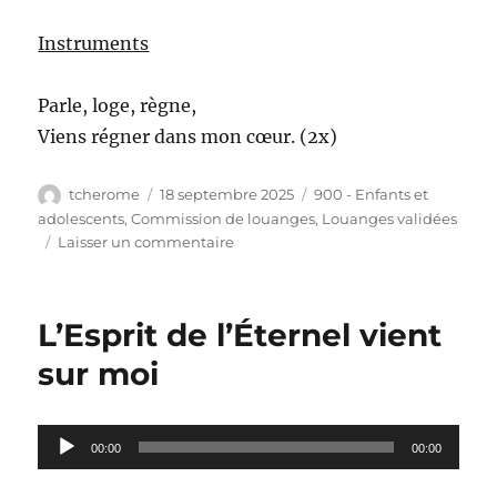
Instruments
Parle, loge, règne,
Viens régner dans mon cœur. (2x)
Auteur
Publié
Catégories
tcherome
18 septembre 2025
900 - Enfants et
le
adolescents
,
Commission de louanges
,
Louanges validées
sur
Laisser un commentaire
Viens
parler
à
L’Esprit de l’Éternel vient
mon
coeur
sur moi
Jésus
Lecteur
00:00
00:00
audio