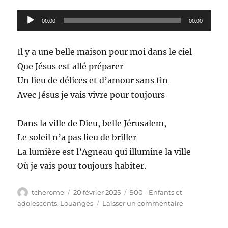
Lecteur
00:00
00:00
audio
Il y a une belle maison pour moi dans le ciel
Que Jésus est allé préparer
Un lieu de délices et d’amour sans fin
Avec Jésus je vais vivre pour toujours
Dans la ville de Dieu, belle Jérusalem,
Le soleil n’a pas lieu de briller
La lumière est l’Agneau qui illumine la ville
Où je vais pour toujours habiter.
Auteur
Publié
Catégories
tcherome
20 février 2025
900 - Enfants et
le
sur
adolescents
,
Louanges
Laisser un commentaire
941
–