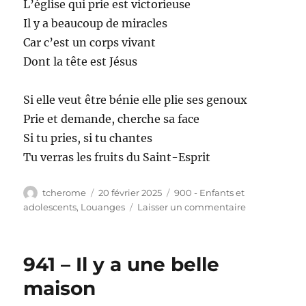
L’église qui prie est victorieuse
Il y a beaucoup de miracles
Car c’est un corps vivant
Dont la tête est Jésus
Si elle veut être bénie elle plie ses genoux
Prie et demande, cherche sa face
Si tu pries, si tu chantes
Tu verras les fruits du Saint-Esprit
Auteur
Publié
Catégories
tcherome
20 février 2025
900 - Enfants et
le
sur
adolescents
,
Louanges
Laisser un commentaire
942
–
L’église
941 – Il y a une belle
qui
prie
maison