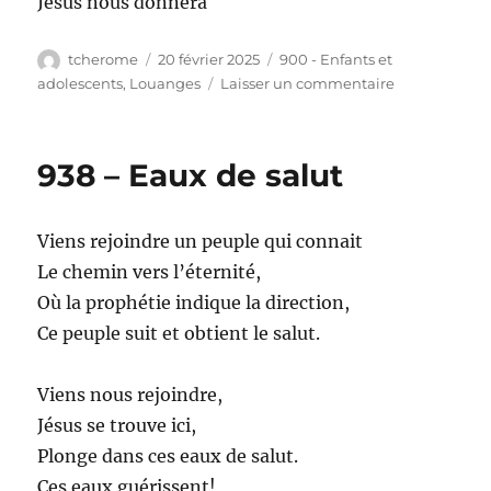
Jésus nous donnera
Auteur
Publié
Catégories
tcherome
20 février 2025
900 - Enfants et
le
sur
adolescents
,
Louanges
Laisser un commentaire
939
–
Dieu
938 – Eaux de salut
a
créé
les
Viens rejoindre un peuple qui connait
cieux
et
Le chemin vers l’éternité,
la
Où la prophétie indique la direction,
terre
Ce peuple suit et obtient le salut.
Viens nous rejoindre,
Jésus se trouve ici,
Plonge dans ces eaux de salut.
Ces eaux guérissent!