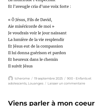
Et l’aveugle cria d’une voix forte :
« Ô Jésus, Fils de David,
Aie miséricorde de moi »
Je voudrais voir le jour naissant
La lumière de la vie resplendir
Et Jésus eut de la compassion
Il lui donna guérison et pardon
Et heureux dans le chemin
Il suivit Jésus
Auteur
Publié
Catégories
tcherome
19 septembre 2025
900 - Enfants et
le
sur
adolescents
,
Louanges
Laisser un commentaire
Ne
pas
voir
Viens parler à mon coeur
la