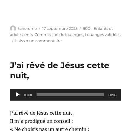
Auteur
Publié
Catégories
tcherome
17 septembre 2025
900 - Enfants et
le
adolescents
,
Commission de louanges
,
Louanges validées
sur
Laisser un commentaire
L’Esprit
de
l’Éternel
J’ai rêvé de Jésus cette
vient
sur
nuit,
moi
Lecteur
00:00
00:00
audio
J’ai rêvé de Jésus cette nuit,
Il m’a prodigué un conseil :
« Ne choisis pas un autre chemin :