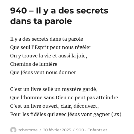
Il
940 – Il y a des secrets
y
a
dans ta parole
une
belle
maison
Il y a des secrets dans ta parole
Que seul l’Esprit peut nous révéler
On y trouve la vie et aussi la joie,
Chemins de lumière
Que Jésus veut nous donner
C’est un livre sellé un mystère gardé,
Que l’homme sans Dieu ne peut pas atteindre
C’est un livre ouvert, clair, découvert,
Pour les fidèles qui avec Jésus vont gagner (2x)
Auteur
Publié
Catégories
tcherome
20 février 2025
900 - Enfants et