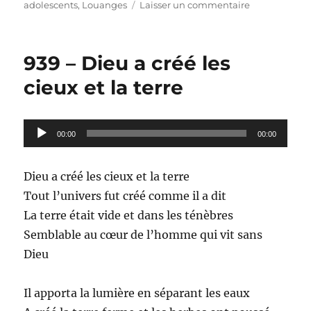
le
sur
adolescents
,
Louanges
Laisser un commentaire
940
–
Il
939 – Dieu a créé les
y
a
cieux et la terre
des
secrets
dans
Lecteur
00:00
ta
00:00
audio
parole
Dieu a créé les cieux et la terre
Tout l’univers fut créé comme il a dit
La terre était vide et dans les ténèbres
Semblable au cœur de l’homme qui vit sans
Dieu
Il apporta la lumière en séparant les eaux