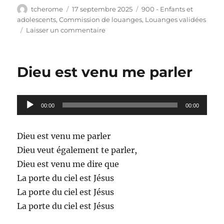
Auteur
Publié
Catégories
tcherome
17 septembre 2025
900 - Enfants et
le
adolescents
,
Commission de louanges
,
Louanges validées
sur
Laisser un commentaire
J’ai
rêvé
de
Dieu est venu me parler
Jésus
cette
nuit,
Lecteur
00:00
00:00
audio
Dieu est venu me parler
Dieu veut également te parler,
Dieu est venu me dire que
La porte du ciel est Jésus
La porte du ciel est Jésus
La porte du ciel est Jésus