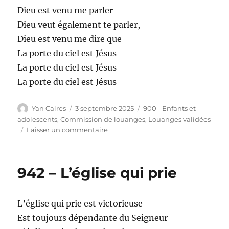
Dieu est venu me parler
Dieu veut également te parler,
Dieu est venu me dire que
La porte du ciel est Jésus
La porte du ciel est Jésus
La porte du ciel est Jésus
Auteur
Publié
Catégories
Yan Caires
3 septembre 2025
900 - Enfants et
le
adolescents
,
Commission de louanges
,
Louanges validées
sur
Laisser un commentaire
Dieu
est
venu
942 – L’église qui prie
me
parler
L’église qui prie est victorieuse
Est toujours dépendante du Seigneur