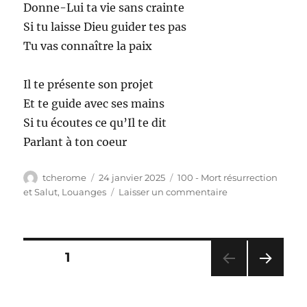
Donne-Lui ta vie sans crainte
Si tu laisse Dieu guider tes pas
Tu vas connaître la paix
Il te présente son projet
Et te guide avec ses mains
Si tu écoutes ce qu’Il te dit
Parlant à ton coeur
Auteur
Publié
Catégories
tcherome
24 janvier 2025
100 - Mort résurrection
le
sur
et Salut
,
Louanges
Laisser un commentaire
108
–
Laisse
Dieu
Pagination
PAGE
1
parler
à
PAG
des
ton
E
cœur