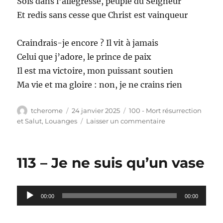
Sois dans l’allégresse, peuple du Seigneur
Et redis sans cesse que Christ est vainqueur
Craindrais-je encore ? Il vit à jamais
Celui que j’adore, le prince de paix
Il est ma victoire, mon puissant soutien
Ma vie et ma gloire : non, je ne crains rien
Auteur
Publié
Catégories
tcherome
24 janvier 2025
100 - Mort résurrection
le
sur
et Salut
,
Louanges
Laisser un commentaire
114
–
À
113 – Je ne suis qu’un vase
toi
la
gloire
Lecteur
00:00
00:00
audio