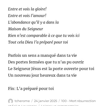
Entre et vois la gloire!
Entre et vois l’amour!
L’abondance qu’il y a dans la
Maison du Seigneur
Rien n’est comparable à ce que tu vois ici
Tout cela Dieu l’a préparé pour toi
Parfois un sens a manqué dans ta vie
Des portes fermées que tu n’as pu ouvrir
Le Seigneur Jésus est la porte ouverte pour toi
Un nouveau jour heureux dans ta vie
Fin: L’a préparé pour toi
Auteur
Publié
Catégories
tcherome
24 janvier 2025
100 - Mort résurrection
le
sur
et Salut
,
Louanges
Laisser un commentaire