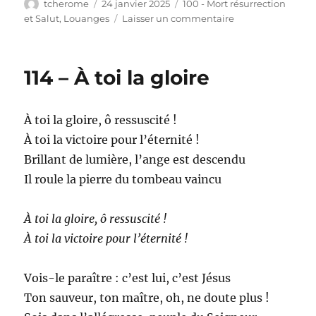
Auteur
Publié
Catégories
tcherome
24 janvier 2025
100 - Mort résurrection
le
sur
et Salut
,
Louanges
Laisser un commentaire
115
–
De
114 – À toi la gloire
la
croix
la
À toi la gloire, ô ressuscité !
grâce
coule
À toi la victoire pour l’éternité !
Brillant de lumière, l’ange est descendu
Il roule la pierre du tombeau vaincu
À toi la gloire, ô ressuscité !
À toi la victoire pour l’éternité !
Vois-le paraître : c’est lui, c’est Jésus
Ton sauveur, ton maître, oh, ne doute plus !