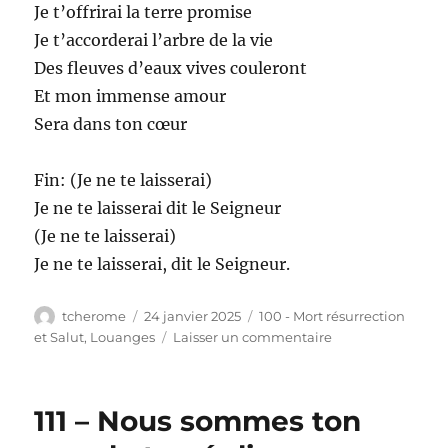
Je t’offrirai la terre promise
Je t’accorderai l’arbre de la vie
Des fleuves d’eaux vives couleront
Et mon immense amour
Sera dans ton cœur
Fin: (Je ne te laisserai)
Je ne te laisserai dit le Seigneur
(Je ne te laisserai)
Je ne te laisserai, dit le Seigneur.
Auteur
Publié
Catégories
tcherome
24 janvier 2025
100 - Mort résurrection
le
sur
et Salut
,
Louanges
Laisser un commentaire
112
–
Mon
111 – Nous sommes ton
enfant
aimé