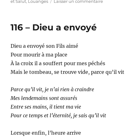
le
sur
et Salut
,
Louanges
Laisser un commentaire
117
–
Je
116 – Dieu a envoyé
veux
toucher
tes
Dieu a envoyé son Fils aimé
robes
Seigneur
Pour mourir à ma place
À la croix il a souffert pour mes péchés
Mais le tombeau, se trouve vide, parce qu’il vit
Parce qu’il vit, je n’ai rien à craindre
Mes lendemains sont assurés
Entre ses mains, il tient ma vie
Pour ce temps et l’éternité, je sais qu’il vit
Lorsque enfin, l’heure arrive