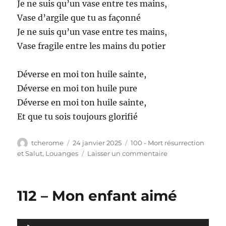
Je ne suis qu’un vase entre tes mains,
Vase d’argile que tu as façonné
Je ne suis qu’un vase entre tes mains,
Vase fragile entre les mains du potier
Déverse en moi ton huile sainte,
Déverse en moi ton huile pure
Déverse en moi ton huile sainte,
Et que tu sois toujours glorifié
Auteur
Publié
Catégories
tcherome
24 janvier 2025
100 - Mort résurrection
le
sur
et Salut
,
Louanges
Laisser un commentaire
113
–
Je
112 – Mon enfant aimé
ne
suis
qu’un
Lecteur