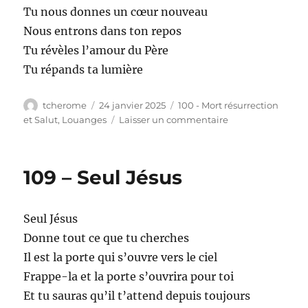
Tu nous donnes un cœur nouveau
Nous entrons dans ton repos
Tu révèles l’amour du Père
Tu répands ta lumière
Auteur
Publié
Catégories
tcherome
24 janvier 2025
100 - Mort résurrection
le
sur
et Salut
,
Louanges
Laisser un commentaire
110
–
Agneau
109 – Seul Jésus
de
Dieu
Seul Jésus
Donne tout ce que tu cherches
Il est la porte qui s’ouvre vers le ciel
Frappe-la et la porte s’ouvrira pour toi
Et tu sauras qu’il t’attend depuis toujours