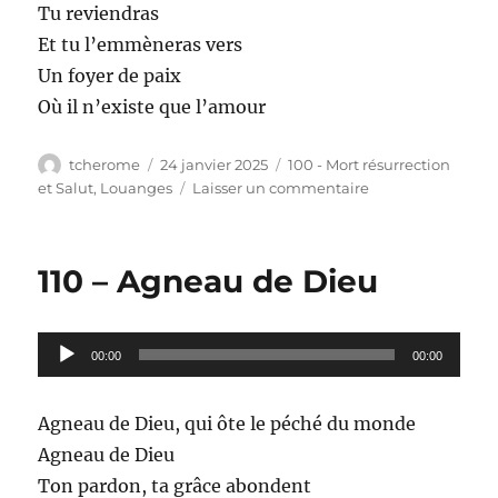
Tu reviendras
Et tu l’emmèneras vers
Un foyer de paix
Où il n’existe que l’amour
Auteur
Publié
Catégories
tcherome
24 janvier 2025
100 - Mort résurrection
le
sur
et Salut
,
Louanges
Laisser un commentaire
111
–
Nous
110 – Agneau de Dieu
sommes
ton
peuple
Lecteur
ton
00:00
00:00
église
audio
Agneau de Dieu, qui ôte le péché du monde
Agneau de Dieu
Ton pardon, ta grâce abondent