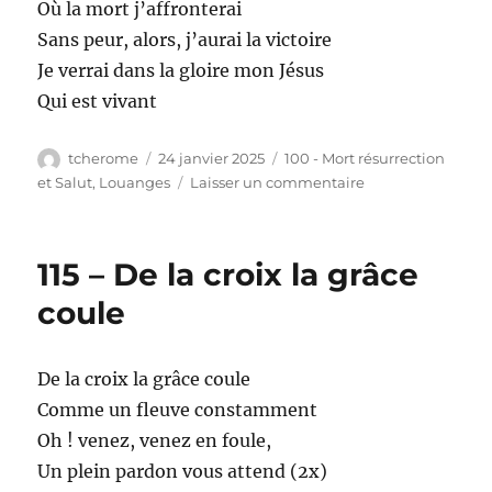
Où la mort j’affronterai
Sans peur, alors, j’aurai la victoire
Je verrai dans la gloire mon Jésus
Qui est vivant
Auteur
Publié
Catégories
tcherome
24 janvier 2025
100 - Mort résurrection
le
sur
et Salut
,
Louanges
Laisser un commentaire
116
–
Dieu
115 – De la croix la grâce
a
envoyé
coule
De la croix la grâce coule
Comme un fleuve constamment
Oh ! venez, venez en foule,
Un plein pardon vous attend (2x)