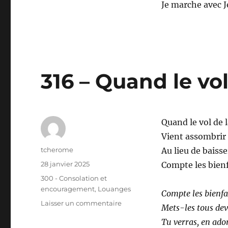
Je marche avec J
316 – Quand le vo
Quand le vol de 
Vient assombrir 
Auteur
tcherome
Au lieu de baisser
Publié
28 janvier 2025
Compte les bienf
le
Catégories
300 - Consolation et
encouragement
,
Louanges
Compte les bienfa
sur
Laisser un commentaire
Mets-les tous dev
316
Tu verras, en ado
–