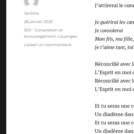
J’attirerai le cœu
Auteur
Jérôme
Publié
28 janvier 2025
Je guérirai les cœ
le
Catégories
300 - Consolation et
Je consolerai
encouragement
,
Louanges
Mon fils, ma fille,
sur
Laisser un commentaire
Je t’aime tant, t
318
–
J’attirerai
Réconcilié avec l
le
L’Esprit en moi 
cœur
Réconcilié avec l
L’Esprit en moi 
Et tu seras une 
Un diadème dans
Et tu seras une 
Un diadème dans