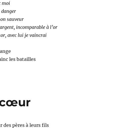
c moi
e danger
 mon sauveur
argent, incomparable à l’or
or, avec lui je vaincrai
uange
inc les batailles
e cœur
r des pères à leurs fils