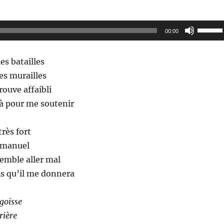
Utilisez
00:00
les
flèches
es batailles
haut/ba
es murailles
pour
rouve affaibli
augmen
là pour me soutenir
ou
diminue
très fort
le
mmanuel
volume
semble aller mal
ais qu’il me donnera
ngoisse
rière