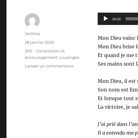
Lecteur
00:00
audio
Auteur
Jérôme
Mon Dieu vainc l
Publié
28 janvier 2025
Mon Dieu brise l
le
Catégories
300 - Consolation et
Et quand je me t
encouragement
,
Louanges
Ses mains sont 
sur
Laisser un commentaire
319
–
Mon Dieu, il est 
Mon
Son nom est E
Dieu
Et lorsque tout 
vainc
les
La victoire, je s
batailles
J’ai prié dans l’a
Il a entendu ma p