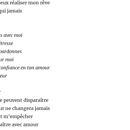
 peux réaliser mon rêve
diminue
qui jamais
le
volume
as avec moi
étresse
 pardonnes
sur moi
 confiance en ton amour
teur
r
re peuvent disparaître
r ne changera jamais
ut m’empêcher
aître avec amour