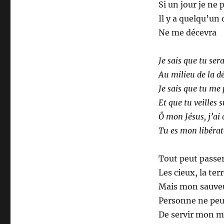
Si un jour je ne
317
–
Il y a quelqu’un 
Quand
Ne me décevra
je
me
retrouverai
Je sais que tu ser
seul
Au milieu de la d
Je sais que tu me
Et que tu veilles 
Ô mon Jésus, j’ai
Tu es mon libéra
Tout peut passe
Les cieux, la ter
Mais mon sauveu
Personne ne pe
De servir mon m