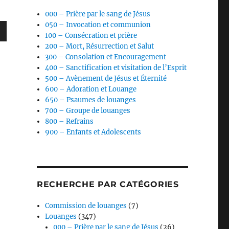
000 – Prière par le sang de Jésus
050 – Invocation et communion
100 – Consécration et prière
200 – Mort, Résurrection et Salut
300 – Consolation et Encouragement
400 – Sanctification et visitation de l’Esprit
s
500 – Avènement de Jésus et Éternité
600 – Adoration et Louange
ter
650 – Psaumes de louanges
700 – Groupe de louanges
800 – Refrains
r
900 – Enfants et Adolescents
.
RECHERCHE PAR CATÉGORIES
Commission de louanges
(7)
Louanges
(347)
000 – Prière par le sang de Jésus
(26)