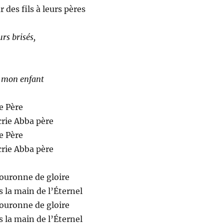
r des fils à leurs pères
urs brisés,
oi mon enfant
e Père
crie Abba père
e Père
crie Abba père
couronne de gloire
 la main de l’Éternel
couronne de gloire
 la main de l’Éternel