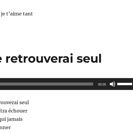
je t’aime tant
 retrouverai seul
Utilisez
00:00
les
flèches
ouverai seul
haut/ba
îtra échouer
pour
qui jamais
augmen
nner
ou