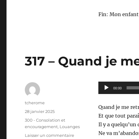
Fin: Mon enfant 
317 – Quand je me
Lecteur
00:00
audio
Auteur
tcherome
Quand je me retr
Publié
28 janvier 2025
Et que tout para
le
Catégories
300 - Consolation et
Il y a quelqu’un 
encouragement
,
Louanges
Ne va m’abando
sur
Laisser un commentaire