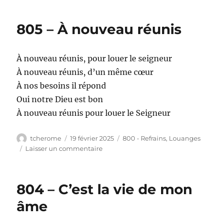
805 – À nouveau réunis
À nouveau réunis, pour louer le seigneur
À nouveau réunis, d’un même cœur
À nos besoins il répond
Oui notre Dieu est bon
À nouveau réunis pour louer le Seigneur
Auteur
Publié
Catégories
tcherome
19 février 2025
800 - Refrains
,
Louanges
le
sur
Laisser un commentaire
805
–
À
804 – C’est la vie de mon
nouveau
réunis
âme