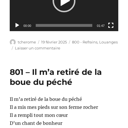
00:00
01:47
Auteur
Publié
Catégories
tcherome
19 février 2025
800 - Refrains
,
Louanges
le
sur
Laisser un commentaire
802
–
Pour
801 – Il m’a retiré de la
cet
immense
boue du péché
bonheur
Il m’a retiré de la boue du péché
Il a mis mes pieds sur son ferme rocher
Il a rempli tout mon cœur
D’un chant de bonheur