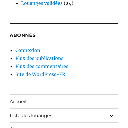
Louanges validées
(24)
ABONNÉS
Connexion
Flux des publications
Flux des commentaires
Site de WordPress-FR
Accueil
ouvrir
Liste des louanges
le
sous-
menu
ouvrir