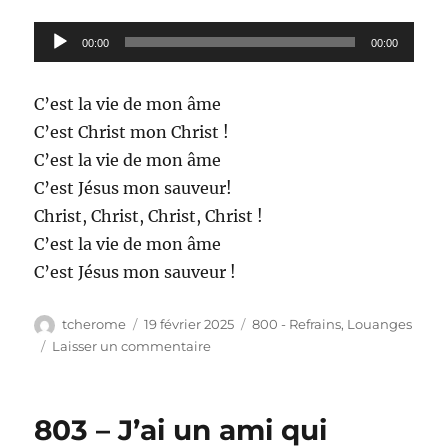
Lecteur
00:00
00:00
audio
C’est la vie de mon âme
C’est Christ mon Christ !
C’est la vie de mon âme
C’est Jésus mon sauveur!
Christ, Christ, Christ, Christ !
C’est la vie de mon âme
C’est Jésus mon sauveur !
Auteur
Publié
Catégories
tcherome
19 février 2025
800 - Refrains
,
Louanges
le
sur
Laisser un commentaire
804
–
C’est
803 – J’ai un ami qui
la