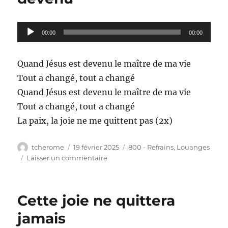
de
la
boue
Lecteur
00:00
du
00:00
audio
péché
Quand Jésus est devenu le maître de ma vie
Tout a changé, tout a changé
Quand Jésus est devenu le maître de ma vie
Tout a changé, tout a changé
La paix, la joie ne me quittent pas (2x)
Auteur
Publié
Catégories
tcherome
19 février 2025
800 - Refrains
,
Louanges
le
sur
Laisser un commentaire
800
–
Quand
Cette joie ne quittera
Jésus
est
jamais
devenu