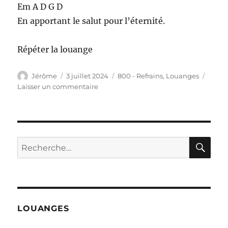
Em A D G D
En apportant le salut pour l’éternité.
Répéter la louange
Auteur
Publié
Catégories
Jérôme
3 juillet 2024
800 - Refrains
,
Louanges
le
sur
Laisser un commentaire
Cette
joie
ne
quittera
jamais
RE
Recherche
pour :
LOUANGES