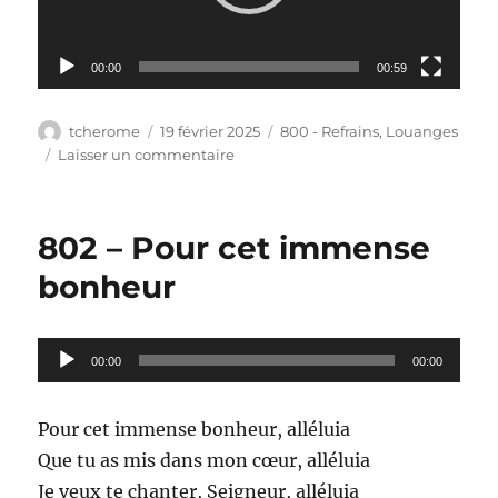
00:00
00:59
Auteur
Publié
Catégories
tcherome
19 février 2025
800 - Refrains
,
Louanges
le
sur
Laisser un commentaire
803
–
J’ai
802 – Pour cet immense
un
ami
bonheur
qui
m’aime
Lecteur
00:00
00:00
audio
Pour cet immense bonheur, alléluia
Que tu as mis dans mon cœur, alléluia
Je veux te chanter, Seigneur, alléluia