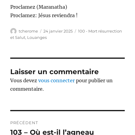
Proclamez (Maranatha)
Proclamez: Jésus reviendra !
Auteur
Publié
Catégories
tcherome
24 janvier 2025
100 - Mort résurrection
le
et Salut
,
Louanges
Laisser un commentaire
Vous devez
vous connecter
pour publier un
commentaire.
Navigation
PRÉCÉDENT
de
103 – Où est-il l’agneau
Publication