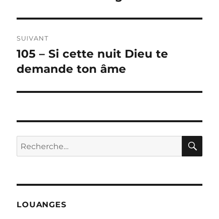
précédente :
l’article
SUIVANT
105 – Si cette nuit Dieu te
Publication
suivante :
demande ton âme
RE
Recherche
pour :
LOUANGES