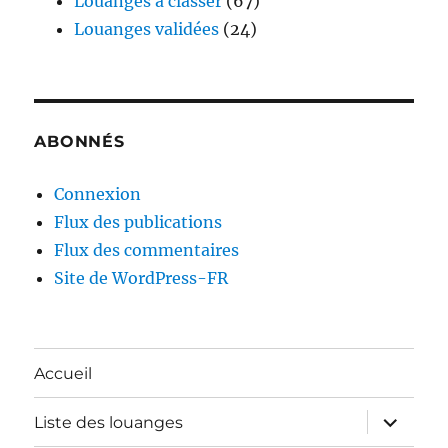
Louanges à classer
(67)
Louanges validées
(24)
ABONNÉS
Connexion
Flux des publications
Flux des commentaires
Site de WordPress-FR
Accueil
ouvrir
Liste des louanges
le