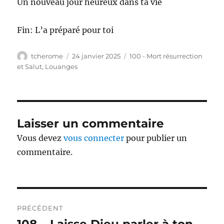
Un nouveau jour heureux dans ta vie
Fin: L’a préparé pour toi
Auteur
Publié
Catégories
tcherome
24 janvier 2025
100 - Mort résurrection
le
et Salut
,
Louanges
Laisser un commentaire
Vous devez
vous connecter
pour publier un
commentaire.
Navigation
PRÉCÉDENT
de
Publication