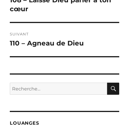
108 – Laisse Dieu parler à ton
précédente :
cœur
l’article
SUIVANT
110 – Agneau de Dieu
Publication
suivante :
RE
Recherche
pour :
LOUANGES