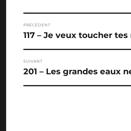
Navigation
PRÉCÉDENT
de
117 – Je veux toucher tes
Publication
précédente :
l’article
SUIVANT
201 – Les grandes eaux n
Publication
suivante :