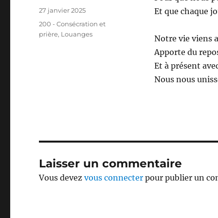
Publié
27 janvier 2025
Et que chaque jo
le
Catégories
200 - Consécration et
prière
,
Louanges
Notre vie viens 
Apporte du repo
Et à présent avec
Nous nous unisso
Laisser un commentaire
Vous devez
vous connecter
pour publier un c