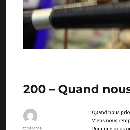
200 – Quand nous
Quand nous prio
Viens nous remp
Auteur
tcherome
Pour que nous p