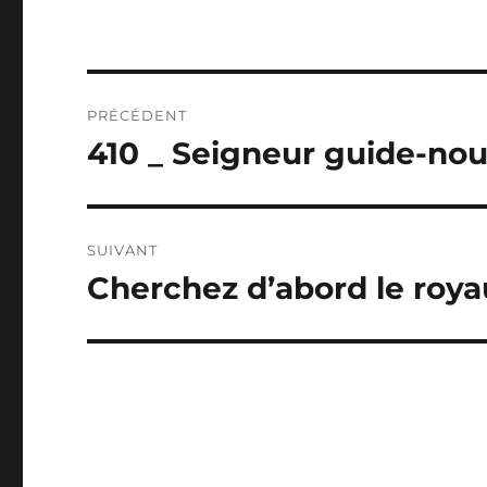
Navigation
PRÉCÉDENT
de
410 _ Seigneur guide-nou
Publication
précédente :
l’article
SUIVANT
Cherchez d’abord le roy
Publication
suivante :