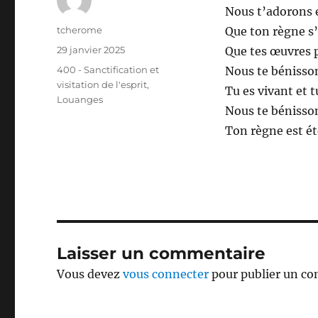
Nous t’adorons 
Auteur
tcherome
Que ton règne s’é
Publié
29 janvier 2025
Que tes œuvres 
le
Catégories
400 - Sanctification et
Nous te bénisso
visitation de l'esprit
,
Tu es vivant et t
Louanges
Nous te bénisso
Ton règne est ét
Laisser un commentaire
Vous devez
vous connecter
pour publier un c