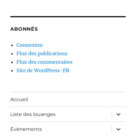
ABONNÉS
Connexion
Flux des publications
Flux des commentaires
Site de WordPress-FR
Accueil
ouvrir
Liste des louanges
le
sous-
menu
ouvrir
Évènements
le