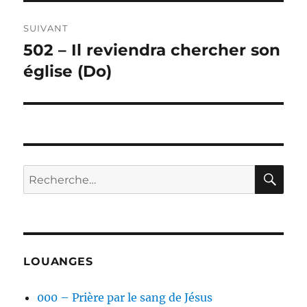
SUIVANT
502 – Il reviendra chercher son
Publication
suivante :
église (Do)
RE
Recherche
pour :
LOUANGES
000 – Prière par le sang de Jésus