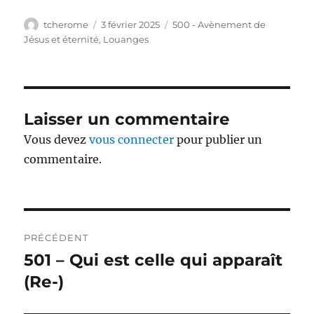
Auteur
Publié
Catégories
tcherome
3 février 2025
500 - Avènement de
le
Jésus et éternité
,
Louanges
Laisser un commentaire
Vous devez
vous connecter
pour publier un
commentaire.
Navigation
PRÉCÉDENT
de
501 – Qui est celle qui apparaît
Publication
précédente :
(Re-)
l’article