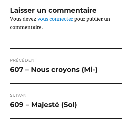
Laisser un commentaire
Vous devez
vous connecter
pour publier un
commentaire.
Navigation
PRÉCÉDENT
de
607 – Nous croyons (Mi-)
Publication
précédente :
l’article
SUIVANT
609 – Majesté (Sol)
Publication
suivante :