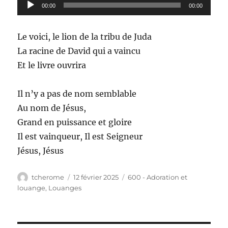
Lecteur
00:00
00:00
audio
Le voici, le lion de la tribu de Juda
La racine de David qui a vaincu
Et le livre ouvrira
Il n’y a pas de nom semblable
Au nom de Jésus,
Grand en puissance et gloire
Il est vainqueur, Il est Seigneur
Jésus, Jésus
Auteur
Publié
Catégories
tcherome
12 février 2025
600 - Adoration et
le
louange
,
Louanges