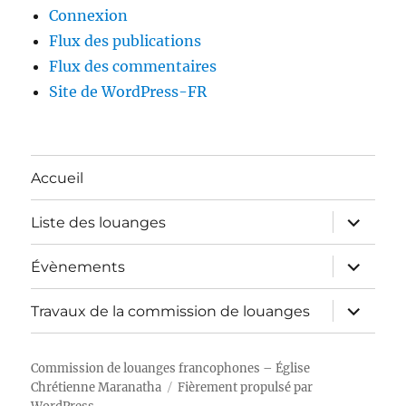
Connexion
Flux des publications
Flux des commentaires
Site de WordPress-FR
Accueil
ouvrir
Liste des louanges
le
sous-
menu
ouvrir
Évènements
le
sous-
menu
ouvrir
Travaux de la commission de louanges
le
sous-
menu
Commission de louanges francophones – Église
Chrétienne Maranatha
Fièrement propulsé par