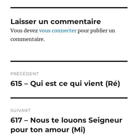
Laisser un commentaire
Vous devez
vous connecter
pour publier un
commentaire.
Navigation
PRÉCÉDENT
de
615 – Qui est ce qui vient (Ré)
Publication
précédente :
l’article
SUIVANT
617 – Nous te louons Seigneur
Publication
suivante :
pour ton amour (Mi)