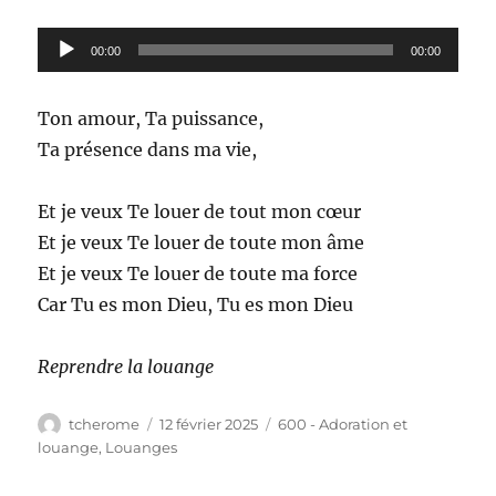
Lecteur
00:00
00:00
audio
Ton amour, Ta puissance,
Ta présence dans ma vie,
Et je veux Te louer de tout mon cœur
Et je veux Te louer de toute mon âme
Et je veux Te louer de toute ma force
Car Tu es mon Dieu, Tu es mon Dieu
Reprendre la louange
Auteur
Publié
Catégories
tcherome
12 février 2025
600 - Adoration et
le
louange
,
Louanges