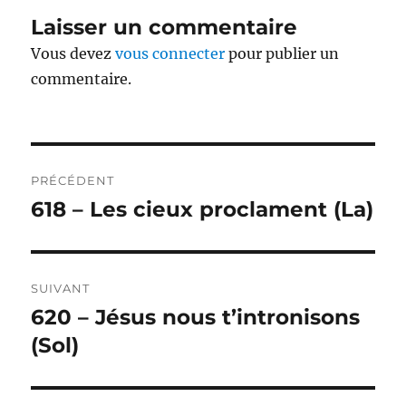
Laisser un commentaire
Vous devez
vous connecter
pour publier un
commentaire.
Navigation
PRÉCÉDENT
de
618 – Les cieux proclament (La)
Publication
précédente :
l’article
SUIVANT
620 – Jésus nous t’intronisons
Publication
suivante :
(Sol)