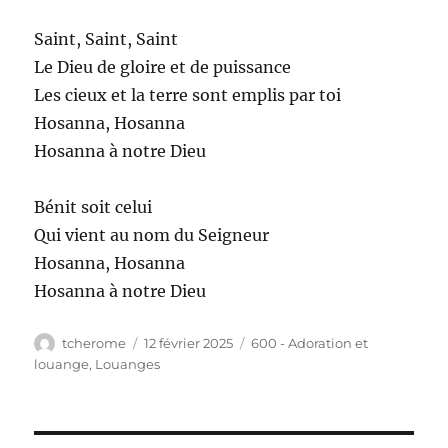
Saint, Saint, Saint
Le Dieu de gloire et de puissance
Les cieux et la terre sont emplis par toi
Hosanna, Hosanna
Hosanna à notre Dieu
Bénit soit celui
Qui vient au nom du Seigneur
Hosanna, Hosanna
Hosanna à notre Dieu
Auteur
Publié
Catégories
tcherome
12 février 2025
600 - Adoration et
le
louange
,
Louanges