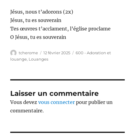
Jésus, nous t’adorons (2x)
Jésus, tu es souverain
Tes œuvres t’acclament, l’église proclame
O Jésus, tu es souverain
Auteur
Publié
Catégories
tcherome
12 février 2025
600 - Adoration et
le
louange
,
Louanges
Laisser un commentaire
Vous devez
vous connecter
pour publier un
commentaire.