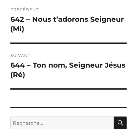
Navigation
PRÉCÉDENT
de
642 – Nous t’adorons Seigneur
Publication
précédente :
(Mi)
l’article
SUIVANT
644 – Ton nom, Seigneur Jésus
Publication
suivante :
(Ré)
RE
Recherche
pour :