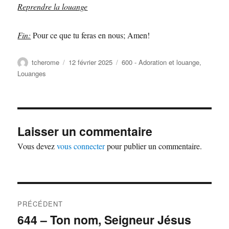
Reprendre la louange
Fin:
Pour ce que tu feras en nous; Amen!
Auteur
Publié
Catégories
tcherome
12 février 2025
600 - Adoration et louange
,
le
Louanges
Laisser un commentaire
Vous devez
vous connecter
pour publier un commentaire.
Navigation
PRÉCÉDENT
de
644 – Ton nom, Seigneur Jésus
Publication