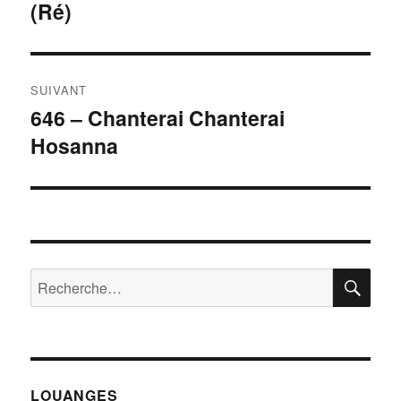
(Ré)
précédente :
l’article
SUIVANT
646 – Chanterai Chanterai
Publication
Hosanna
suivante :
RE
Recherche
pour :
LOUANGES