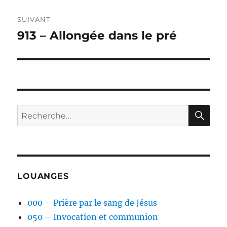
SUIVANT
913 – Allongée dans le pré
Publication
suivante :
RE
Recherche
pour :
LOUANGES
000 – Prière par le sang de Jésus
050 – Invocation et communion