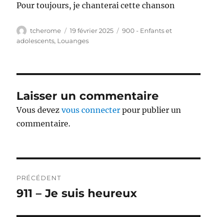
Pour toujours, je chanterai cette chanson
Auteur
Publié
Catégories
tcherome
19 février 2025
900 - Enfants et
le
adolescents
,
Louanges
Laisser un commentaire
Vous devez
vous connecter
pour publier un
commentaire.
Navigation
PRÉCÉDENT
de
911 – Je suis heureux
Publication
précédente :
l’article