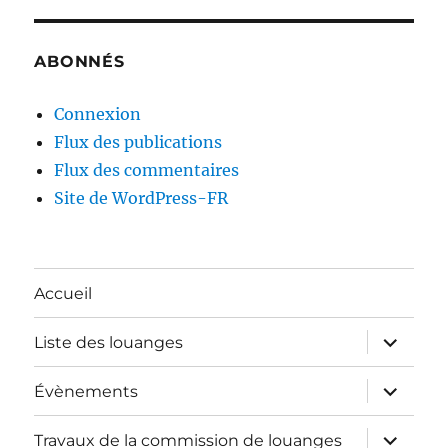
ABONNÉS
Connexion
Flux des publications
Flux des commentaires
Site de WordPress-FR
Accueil
ouvrir
Liste des louanges
le
sous-
menu
ouvrir
Évènements
le
sous-
menu
ouvrir
Travaux de la commission de louanges