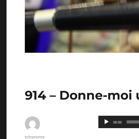
914 – Donne-moi
Lecteur
00:00
audio
Auteur
tcherome