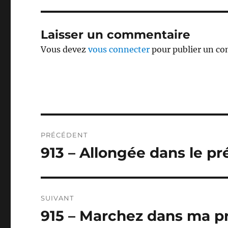
Laisser un commentaire
Vous devez
vous connecter
pour publier un c
Navigation
PRÉCÉDENT
de
913 – Allongée dans le pr
Publication
précédente :
l’article
SUIVANT
915 – Marchez dans ma p
Publication
suivante :