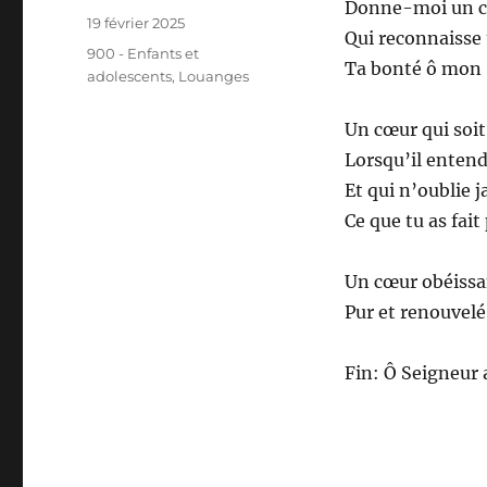
Donne-moi un c
Publié
19 février 2025
Qui reconnaisse
le
Catégories
900 - Enfants et
Ta bonté ô mon 
adolescents
,
Louanges
Un cœur qui soi
Lorsqu’il entend
Et qui n’oublie 
Ce que tu as fai
Un cœur obéissan
Pur et renouvelé 
Fin: Ô Seigneur