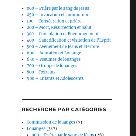
s
000 – Prière par le sang de Jésus
050 – Invocation et communion
100 – Consécration et prière
ter
200 – Mort, Résurrection et Salut
300 – Consolation et Encouragement
400 – Sanctification et visitation de l’Esprit
r
500 – Avènement de Jésus et Éternité
600 – Adoration et Louange
.
650 – Psaumes de louanges
700 – Groupe de louanges
800 – Refrains
900 – Enfants et Adolescents
RECHERCHE PAR CATÉGORIES
Commission de louanges
(7)
Louanges
(347)
000 – Prière par le sang de Jésus
(26)