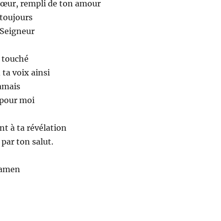
œur, rempli de ton amour
haut/ba
 toujours
pour
Seigneur
augmen
ou
t touché
diminue
 ta voix ainsi
le
jamais
volume
t pour moi
t à ta révélation
par ton salut.
 amen