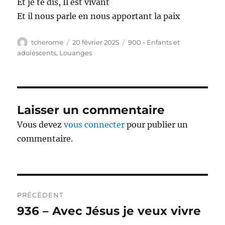
Et je te dis, Il est vivant
Et il nous parle en nous apportant la paix
Auteur
Publié
Catégories
tcherome
20 février 2025
900 - Enfants et
le
adolescents
,
Louanges
Laisser un commentaire
Vous devez
vous connecter
pour publier un
commentaire.
Navigation
PRÉCÉDENT
de
936 – Avec Jésus je veux vivre
Publication
précédente :