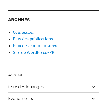
ABONNÉS
Connexion
Flux des publications
Flux des commentaires
Site de WordPress-FR
Accueil
ouvrir
Liste des louanges
le
sous-
menu
ouvrir
Évènements
le
sous-