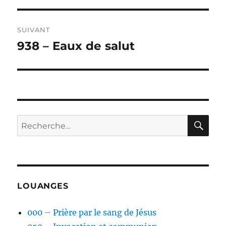
l’article
SUIVANT
938 – Eaux de salut
Publication
suivante :
RE
Recherche
pour :
LOUANGES
000 – Prière par le sang de Jésus