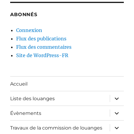
ABONNÉS
Connexion
Flux des publications
Flux des commentaires
Site de WordPress-FR
Accueil
ouvrir
Liste des louanges
le
sous-
menu
ouvrir
Évènements
le
sous-
menu
ouvrir
Travaux de la commission de louanges
le