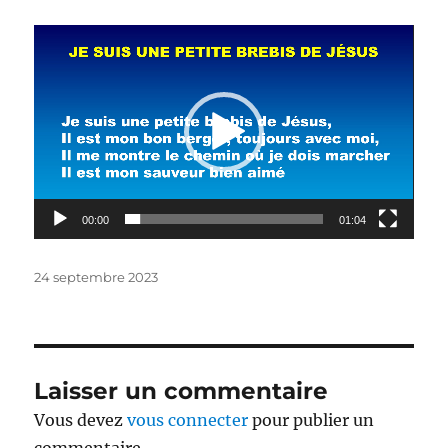
Lecteur
vidéo
00:00
01:04
Publié
24 septembre 2023
le
Laisser un commentaire
Vous devez
vous connecter
pour publier un
commentaire.