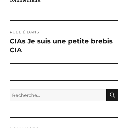
Navigation
PUBLIÉ DANS
de
CIAs Je suis une petite brebis
CIA
l’article
RE
Recherche
pour :