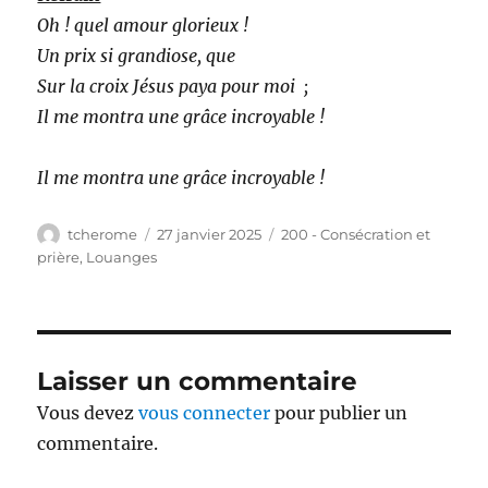
Oh ! quel amour glorieux !
Un prix si grandiose, que
Sur la croix Jésus paya pour moi ;
Il me montra une grâce incroyable !
Il me montra une grâce incroyable !
Auteur
Publié
Catégories
tcherome
27 janvier 2025
200 - Consécration et
le
prière
,
Louanges
Laisser un commentaire
Vous devez
vous connecter
pour publier un
commentaire.