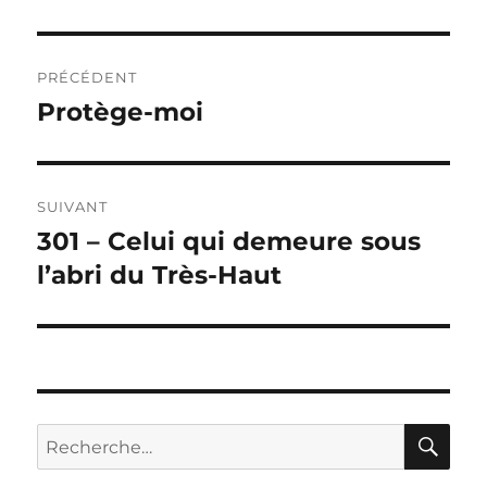
Navigation
PRÉCÉDENT
de
Protège-moi
Publication
précédente :
l’article
SUIVANT
301 – Celui qui demeure sous
Publication
suivante :
l’abri du Très-Haut
RE
Recherche
pour :