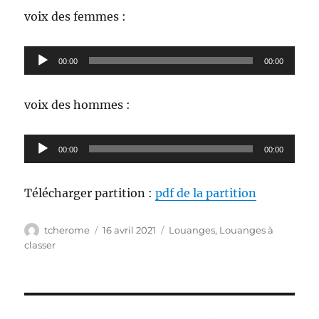
voix des femmes :
Lecteur
00:00
00:00
audio
voix des hommes :
Lecteur
00:00
00:00
audio
Télécharger partition :
pdf de la partition
Auteur
Publié
Catégories
tcherome
16 avril 2021
Louanges
,
Louanges à
le
classer