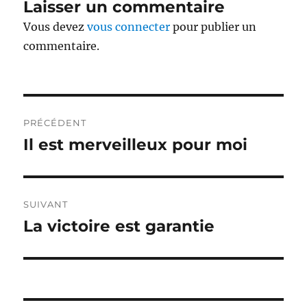
Laisser un commentaire
Vous devez
vous connecter
pour publier un
commentaire.
Navigation
PRÉCÉDENT
de
Il est merveilleux pour moi
Publication
précédente :
l’article
SUIVANT
La victoire est garantie
Publication
suivante :