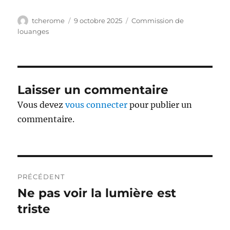
Auteur
Publié
Catégories
tcherome
9 octobre 2025
Commission de
le
louanges
Laisser un commentaire
Vous devez
vous connecter
pour publier un
commentaire.
Navigation
PRÉCÉDENT
de
Ne pas voir la lumière est
Publication
précédente :
triste
l’article