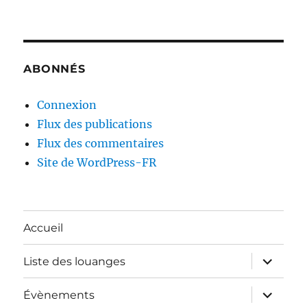
ABONNÉS
Connexion
Flux des publications
Flux des commentaires
Site de WordPress-FR
Accueil
ouvrir
Liste des louanges
le
sous-
menu
ouvrir
Évènements
le