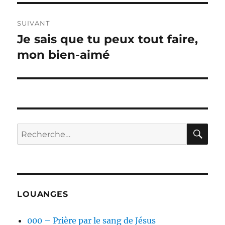
SUIVANT
Je sais que tu peux tout faire,
Publication
suivante :
mon bien-aimé
RE
Recherche
pour :
LOUANGES
000 – Prière par le sang de Jésus