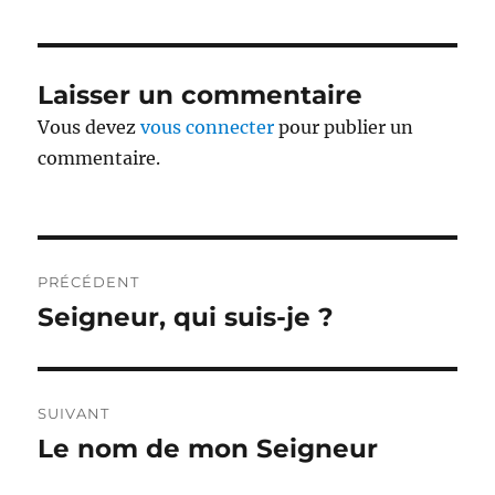
Laisser un commentaire
Vous devez
vous connecter
pour publier un
commentaire.
Navigation
PRÉCÉDENT
de
Seigneur, qui suis-je ?
Publication
précédente :
l’article
SUIVANT
Le nom de mon Seigneur
Publication
suivante :