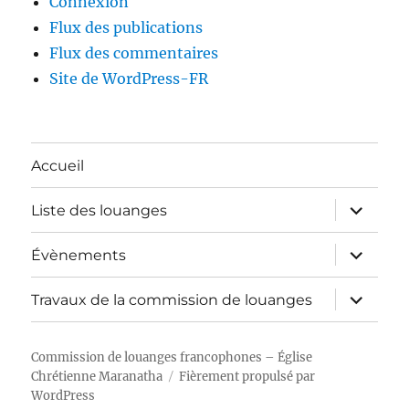
Connexion
Flux des publications
Flux des commentaires
Site de WordPress-FR
Accueil
ouvrir
Liste des louanges
le
sous-
menu
ouvrir
Évènements
le
sous-
menu
ouvrir
Travaux de la commission de louanges
le
sous-
menu
Commission de louanges francophones – Église
Chrétienne Maranatha
Fièrement propulsé par
WordPress