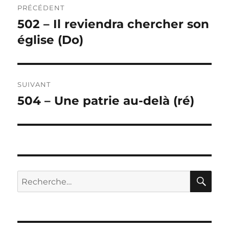
PRÉCÉDENT
de
502 – Il reviendra chercher son
Publication
précédente :
église (Do)
l’article
SUIVANT
504 – Une patrie au-delà (ré)
Publication
suivante :
RE
Recherche
pour :