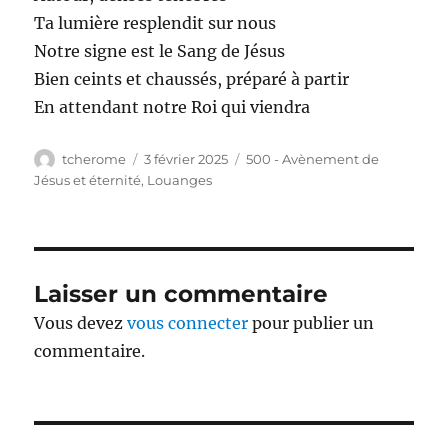
Ta lumière resplendit sur nous
Notre signe est le Sang de Jésus
Bien ceints et chaussés, préparé à partir
En attendant notre Roi qui viendra
Auteur
Publié
Catégories
tcherome
3 février 2025
500 - Avènement de
le
Jésus et éternité
,
Louanges
Laisser un commentaire
Vous devez
vous connecter
pour publier un
commentaire.
Navigation