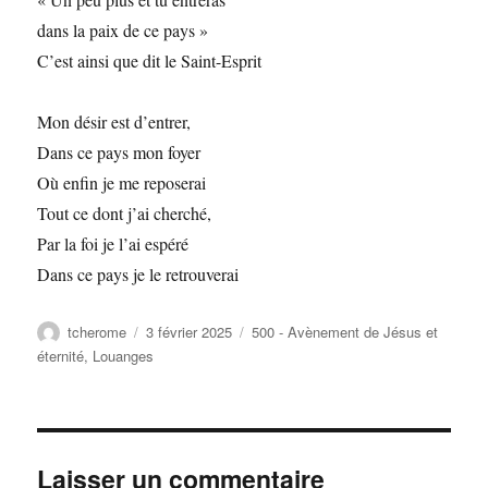
dans la paix de ce pays »
C’est ainsi que dit le Saint-Esprit
Mon désir est d’entrer,
Dans ce pays mon foyer
Où enfin je me reposerai
Tout ce dont j’ai cherché,
Par la foi je l’ai espéré
Dans ce pays je le retrouverai
Auteur
Publié
Catégories
tcherome
3 février 2025
500 - Avènement de Jésus et
le
éternité
,
Louanges
Laisser un commentaire