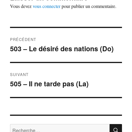
Vous devez
vous connecter
pour publier un commentaire.
Navigation
PRÉCÉDENT
de
503 – Le désiré des nations (Do)
Publication
précédente :
l’article
SUIVANT
505 – Il ne tarde pas (La)
Publication
suivante :
RE
Recherche