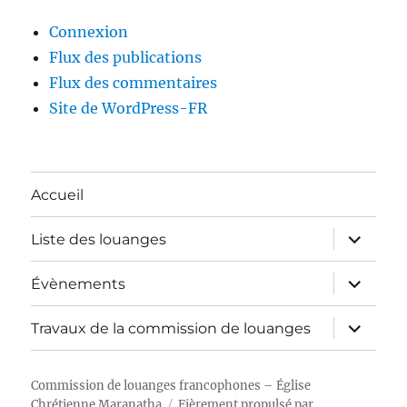
Connexion
Flux des publications
Flux des commentaires
Site de WordPress-FR
Accueil
ouvrir
Liste des louanges
le
sous-
menu
ouvrir
Évènements
le
sous-
menu
ouvrir
Travaux de la commission de louanges
le
sous-
menu
Commission de louanges francophones – Église
Chrétienne Maranatha
Fièrement propulsé par