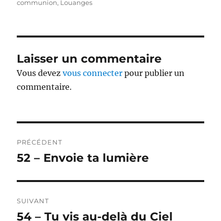
le
communion
,
Louanges
Laisser un commentaire
Vous devez
vous connecter
pour publier un
commentaire.
Navigation
PRÉCÉDENT
de
52 – Envoie ta lumière
Publication
précédente :
l’article
SUIVANT
54 – Tu vis au-delà du Ciel
Publication