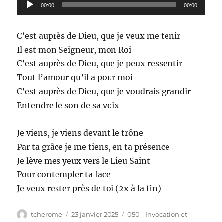
Lecteur
00:00
00:00
audio
C’est auprès de Dieu, que je veux me tenir
Il est mon Seigneur, mon Roi
C’est auprès de Dieu, que je peux ressentir
Tout l’amour qu’il a pour moi
C’est auprès de Dieu, que je voudrais grandir
Entendre le son de sa voix
Je viens, je viens devant le trône
Par ta grâce je me tiens, en ta présence
Je lève mes yeux vers le Lieu Saint
Pour contempler ta face
Je veux rester près de toi (2x à la fin)
Auteur
Publié
Catégories
tcherome
23 janvier 2025
050 - Invocation et