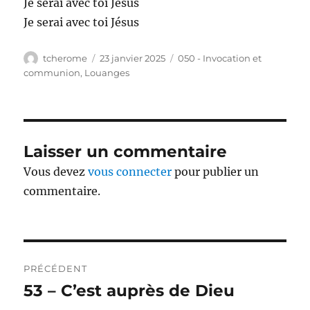
Je serai avec toi Jésus
Je serai avec toi Jésus
Auteur
Publié
Catégories
tcherome
23 janvier 2025
050 - Invocation et
le
communion
,
Louanges
Laisser un commentaire
Vous devez
vous connecter
pour publier un
commentaire.
Navigation
PRÉCÉDENT
de
53 – C’est auprès de Dieu
Publication
précédente :