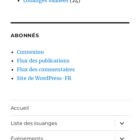
Louanges validées
(24)
ABONNÉS
Connexion
Flux des publications
Flux des commentaires
Site de WordPress-FR
Accueil
ouvrir
Liste des louanges
le
sous-
menu
ouvrir
Évènements