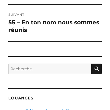
l’article
SUIVANT
55 – En ton nom nous sommes
Publication
suivante :
réunis
RE
Recherche
pour :
LOUANGES