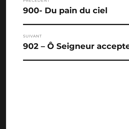
PRÉCÉDENT
de
900- Du pain du ciel
Publication
précédente :
l’article
SUIVANT
902 – Ô Seigneur accepte
Publication
suivante :