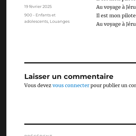
Publié
19 février 2025
Au voyage à Jér
le
Catégories
900 - Enfants et
Il est mon pilote
adolescents
,
Louanges
Au voyage à Jér
Laisser un commentaire
Vous devez
vous connecter
pour publier un c
Navigation