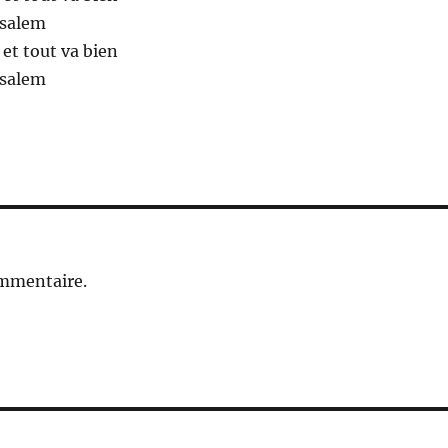
usalem
 et tout va bien
usalem
ommentaire.