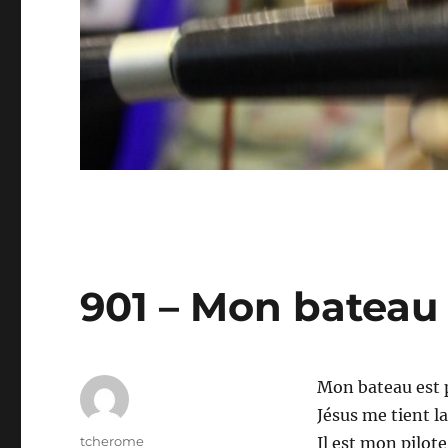
901 – Mon bateau 
Mon bateau est p
Jésus me tient l
Auteur
tcherome
Il est mon pilote