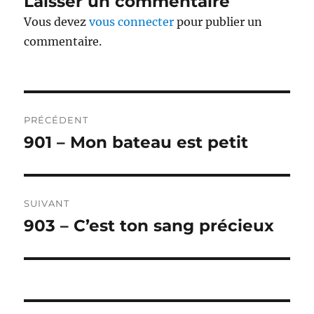
Laisser un commentaire
Vous devez
vous connecter
pour publier un
commentaire.
Navigation
PRÉCÉDENT
de
901 – Mon bateau est petit
Publication
précédente :
l’article
SUIVANT
903 – C’est ton sang précieux
Publication
suivante :