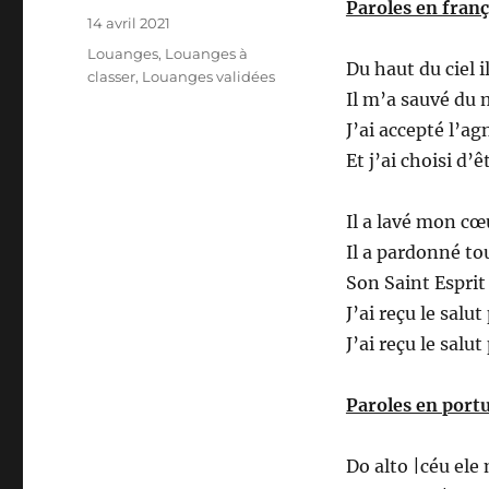
Paroles en franç
Publié
14 avril 2021
le
Catégories
Louanges
,
Louanges à
Du haut du ciel 
classer
,
Louanges validées
Il m’a sauvé du
J’ai accepté l’a
Et j’ai choisi d’
Il a lavé mon cœ
Il a pardonné t
Son Saint Esprit 
J’ai reçu le salut
J’ai reçu le salut
Paroles en portu
Do alto |céu ele