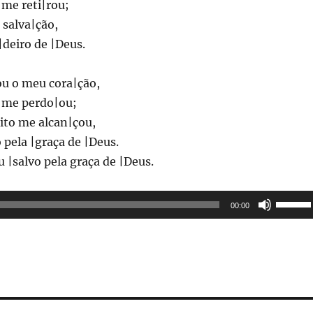
me reti|rou;
 salva|ção,
|deiro de |Deus.
ou o meu cora|ção,
 me perdo|ou;
ito me alcan|çou,
o pela |graça de |Deus.
u |salvo pela graça de |Deus.
Utilisez
00:00
les
flèches
haut/ba
pour
augmen