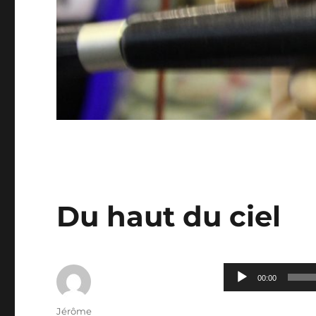
Du haut du ciel
Lecteur
00:00
audio
Auteur
Jérôme