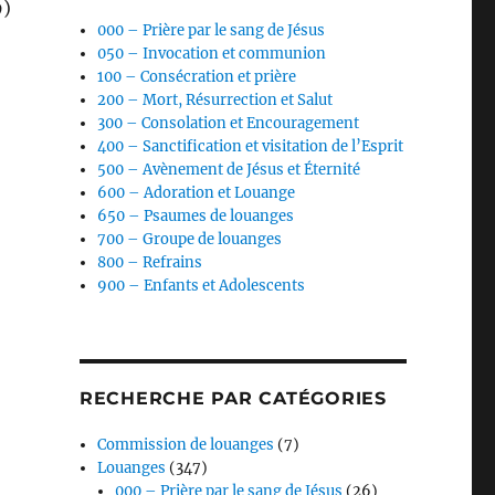
9)
s
000 – Prière par le sang de Jésus
050 – Invocation et communion
100 – Consécration et prière
ter
200 – Mort, Résurrection et Salut
300 – Consolation et Encouragement
400 – Sanctification et visitation de l’Esprit
r
500 – Avènement de Jésus et Éternité
600 – Adoration et Louange
.
650 – Psaumes de louanges
700 – Groupe de louanges
800 – Refrains
900 – Enfants et Adolescents
RECHERCHE PAR CATÉGORIES
Commission de louanges
(7)
Louanges
(347)
000 – Prière par le sang de Jésus
(26)