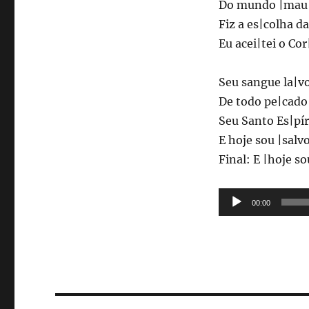
Do mundo |mau 
Fiz a es|colha da
Eu acei|tei o Cor
Seu sangue la|v
De todo pe|cado
Seu Santo Es|pír
E hoje sou |salv
Final: E |hoje so
Lecteur
00:00
audio