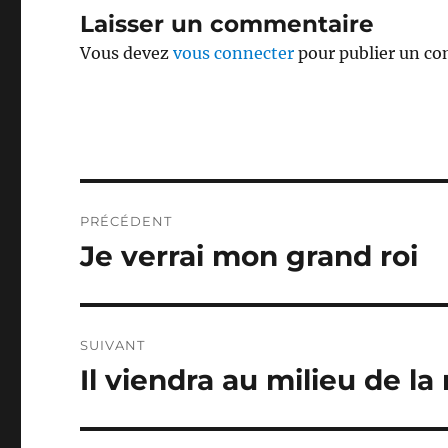
Laisser un commentaire
Vous devez
vous connecter
pour publier un c
Navigation
PRÉCÉDENT
de
Je verrai mon grand roi
Publication
précédente :
l’article
SUIVANT
Il viendra au milieu de la 
Publication
suivante :