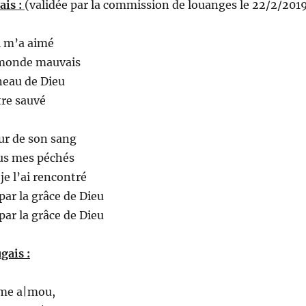
ais :
(validée par la commission de louanges le 22/2/201
haut/ba
pour
il m’a aimé
augmen
 monde mauvais
ou
gneau de Dieu
diminue
être sauvé
le
volume
ur de son sang
ous mes péchés
je l’ai rencontré
 par la grâce de Dieu
 par la grâce de Dieu
gais :
 me a|mou,